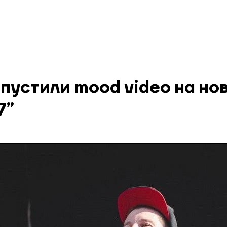
пустили mood video на но
7”