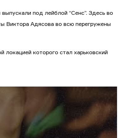
выпускали под лейблой “Сенс”. Здесь во
ты Виктора Адясова во всю перегружены
й локацией которого стал харьковский