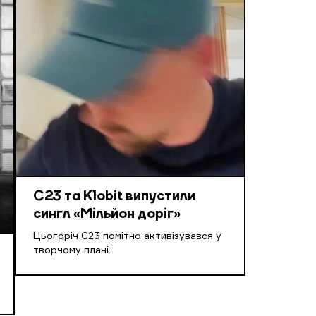
С23 та Klobit випустили
сингл «Мільйон доріг»
Цьогоріч С23 помітно активізувався у
творчому плані.