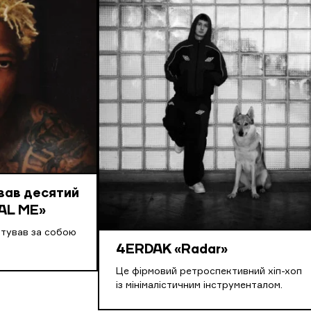
вав десятий
AL ME»
нтував за собою
4ERDAK «Radar»
Це фірмовий ретроспективний хіп-хоп
із мінімалістичним інструменталом.