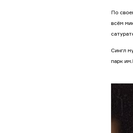
По свое
всём ми
сатурат
Сингл м
парк им.