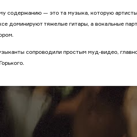
му содержанию — это та музыка, которую артисты 
ксе доминируют тяжелые гитары, а вокальные пар
ором.
узыканты сопроводили простым муд-видео, главно
Горького.