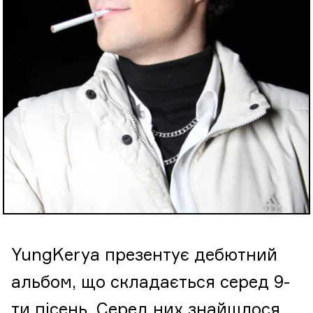
YungKerya презентує дебютний
альбом, що складається серед 9-
ти пісень. Серед них знайшлося