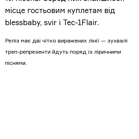
місце гостьовим куплетам від
blessbaby, svir і Tec-1Flair.
Реліз має дві чітко виражених лінії — зухвалі
треп-репрезенти йдуть поряд із ліричними
піснями.