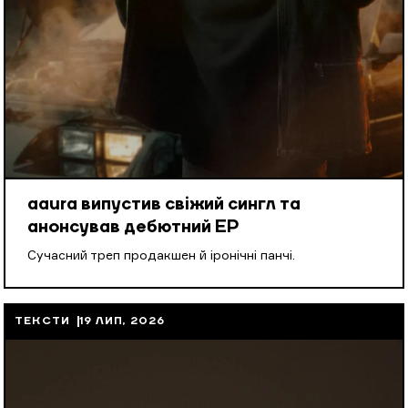
aaura випустив свіжий сингл та
анонсував дебютний EP
Cучасний треп продакшен й іронічні панчі.
ТЕКСТИ
19 ЛИП, 2026