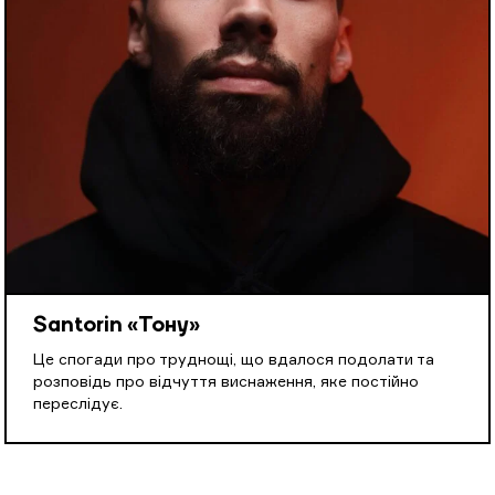
Santorin «Тону»
Це спогади про труднощі, що вдалося подолати та
розповідь про відчуття виснаження, яке постійно
переслідує.