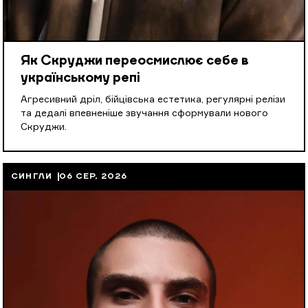
Як Скруджи переосмислює себе в
українському репі
Агресивний дріл, бійцівська естетика, регулярні релізи
та дедалі впевненіше звучання сформували нового
Скруджи.
СИНГЛИ
06 СЕР, 2026