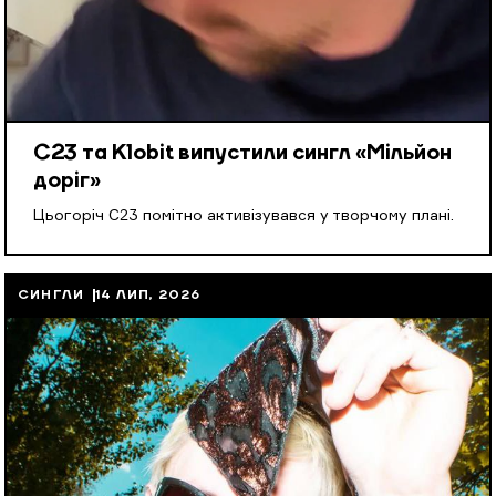
С23 та Klobit випустили сингл «Мільйон
доріг»
Цьогоріч С23 помітно активізувався у творчому плані.
СИНГЛИ
14 ЛИП, 2026