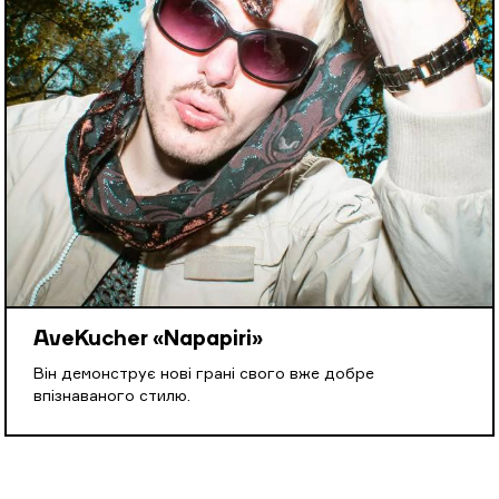
AveKucher «Napapiri»
Він демонструє нові грані свого вже добре
впізнаваного стилю.