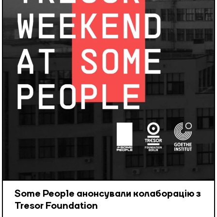
Some People анонсували колаборацію з
Tresor Foundation