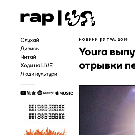
Слухай
НОВИНИ
13 ТРА, 2019
Дивись
Youra вып
Читай
отрывки п
Ходи на LIVE
Люди культури