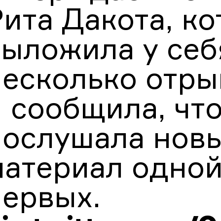
ита Дакота, ко
выложила у себ
несколько отры
и сообщила, чт
послушала нов
материал одной
первых.