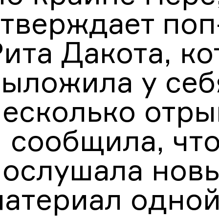
утверждает поп
ита Дакота, ко
выложила у себ
несколько отры
и сообщила, чт
послушала нов
материал одной