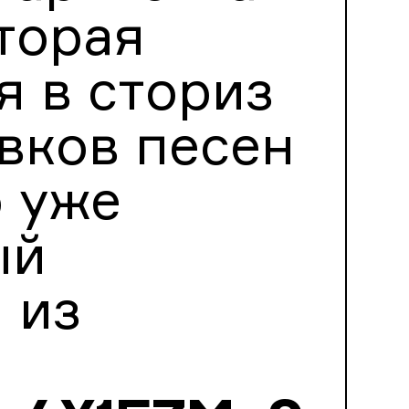
торая
я в сториз
вков песен
о уже
ый
 из