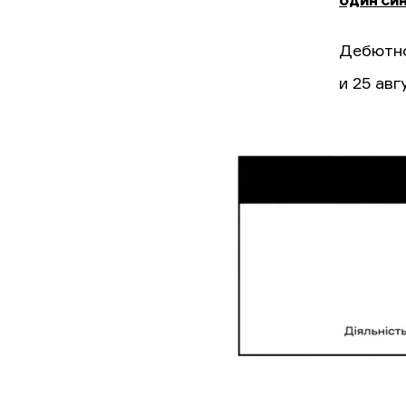
один син
Дебютно
и 25 ав