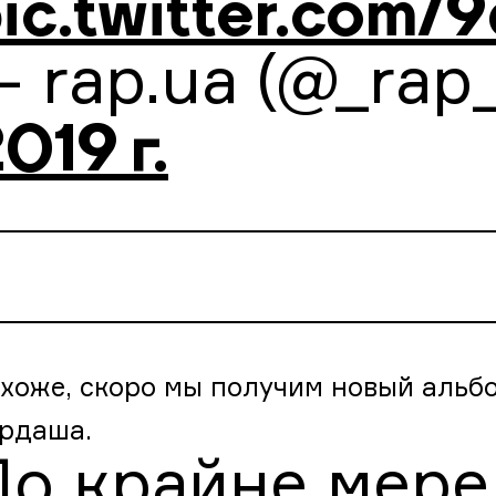
ic.twitter.com
 rap.ua (@_rap
019 г.
хоже, скоро мы получим новый альбо
рдаша.
о крайне мере,