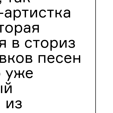
-артистка
торая
я в сториз
вков песен
о уже
ый
 из