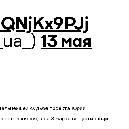
/GQNjKx9PJj
_ua_)
13 мая
 дальнейшей судьбе проекта Юрий,
спространялся, а на 8 марта выпустил
еще