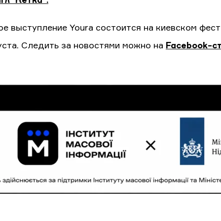
гл “Кетка”.
е выступление Youra состоится на киевском фести
густа. Следить за новостями можно на
Facebook-ст