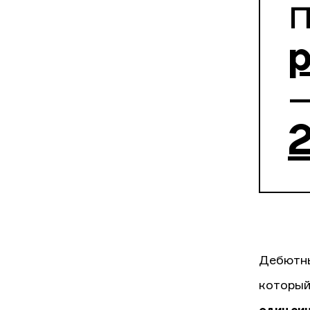
p
—
2
Дебютны
который