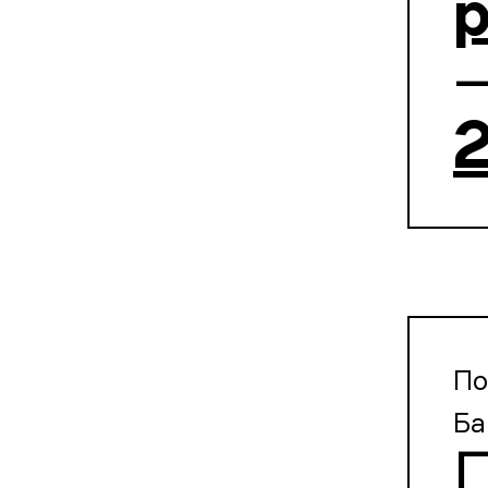
p
—
2
По
Ба
П