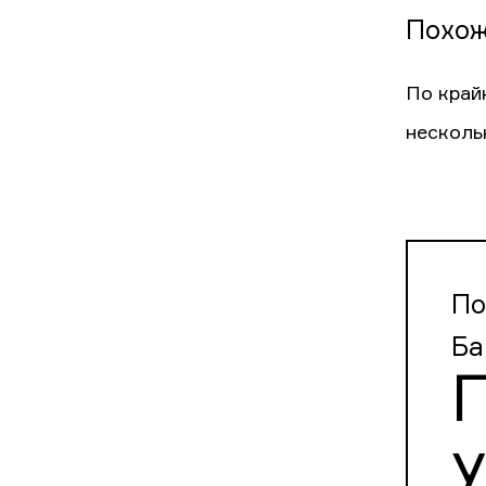
Похож
По край
несколь
По
Ба
П