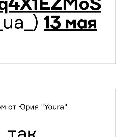
/9q4X1EZMoS
_ua_)
13 мая
м от Юрия "Youra"
 так