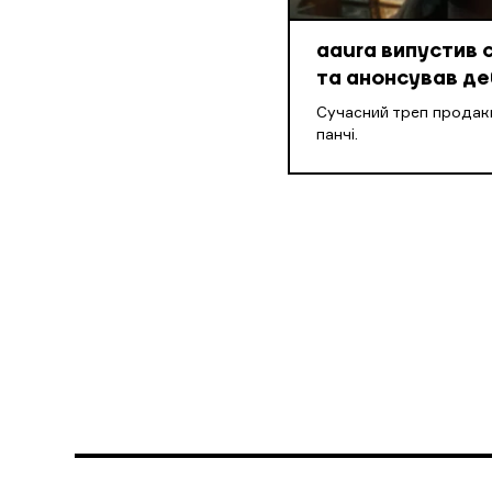
aaura випустив 
та анонсував д
Cучасний треп продакш
панчі.