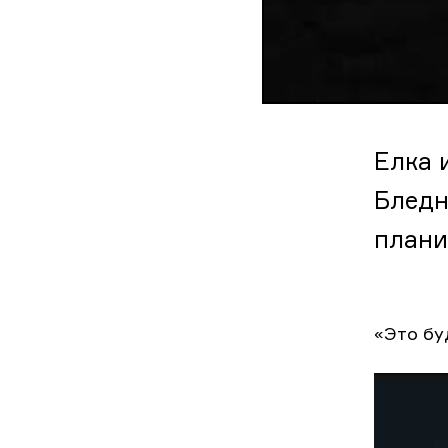
Елка 
Бледн
плани
«Это бу