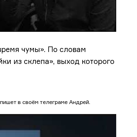
время чумы». По словам
айки из склепа», выход которого
 пишет в своём телеграме Андрей.