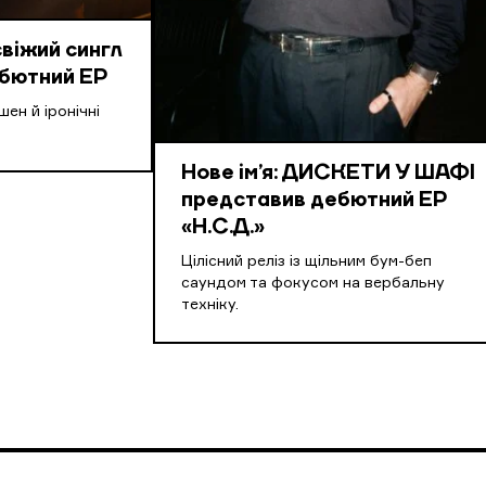
свіжий сингл
ебютний EP
ен й іронічні
Нове ім’я: ДИСКЕТИ У ШАФІ
представив дебютний EP
«Н.С.Д.»
Цілісний реліз із щільним бум-беп
саундом та фокусом на вербальну
техніку.