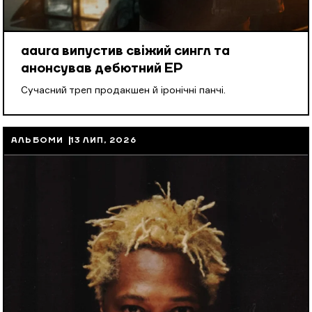
aaura випустив свіжий сингл та
анонсував дебютний EP
Cучасний треп продакшен й іронічні панчі.
АЛЬБОМИ
13 ЛИП, 2026