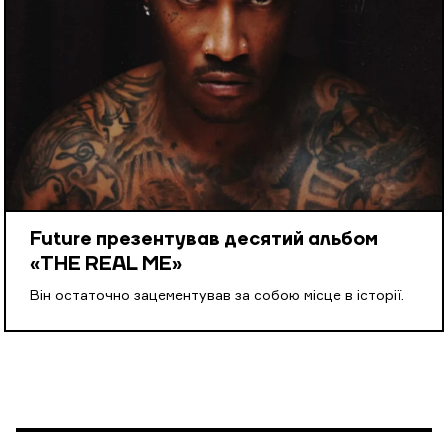
Future презентував десятий альбом
«THE REAL ME»
Він остаточно зацементував за собою місце в історії.