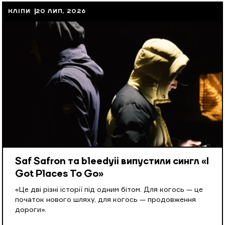
КЛІПИ
20 ЛИП, 2026
Saf Safron та bleedyii випустили сингл «I
Got Places To Go»
«Це дві різні історії під одним бітом. Для когось — це
початок нового шляху, для когось — продовження
дороги».