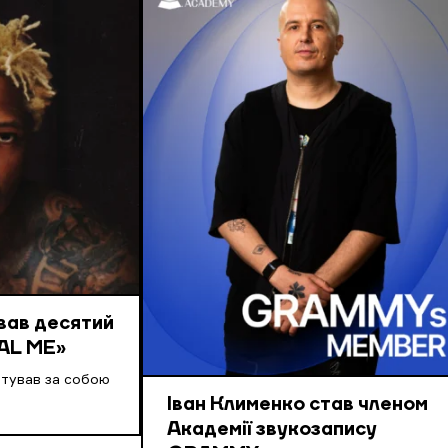
вав десятий
AL ME»
нтував за собою
Іван Клименко став членом
Академії звукозапису