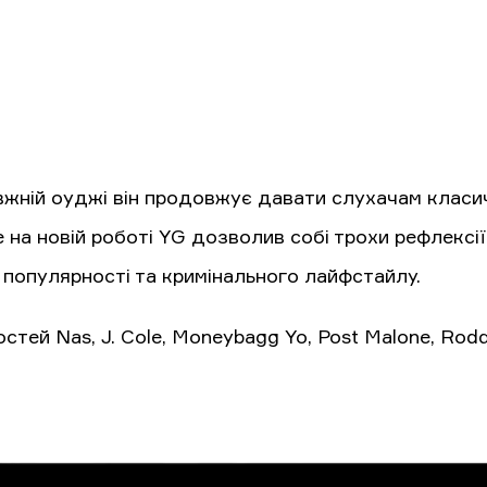
вжній оуджі він продовжує давати слухачам класич
е на новій роботі YG дозволив собі трохи рефлексі
 популярності та кримінального лайфстайлу.
стей Nas, J. Cole, Moneybagg Yo, Post Malone, Roddy 