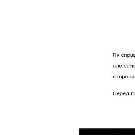
Як спра
але сам
сторони
Серед го