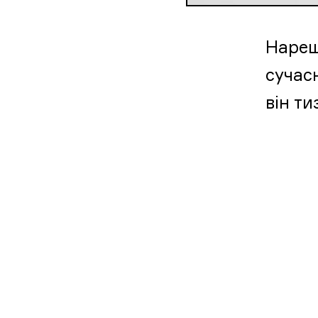
Нареш
сучас
він т