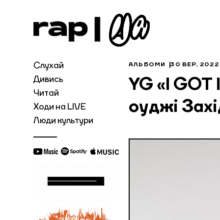
Слухай
АЛЬБОМИ
30 ВЕР, 2022
Дивись
YG «I GOT 
Читай
оуджі Зах
Ходи на LIVE
Люди культури