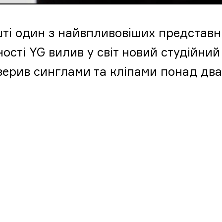
ті один з найвпливовіших представн
ності YG вилив у світ новий студійний
изерив синглами та кліпами понад два 