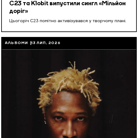
С23 та Klobit випустили сингл «Мільйон
доріг»
Цьогоріч С23 помітно активізувався у творчому плані.
АЛЬБОМИ
13 ЛИП, 2026