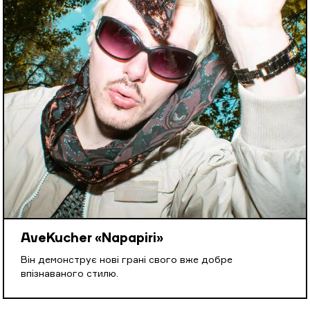
AveKucher «Napapiri»
Він демонструє нові грані свого вже добре
впізнаваного стилю.