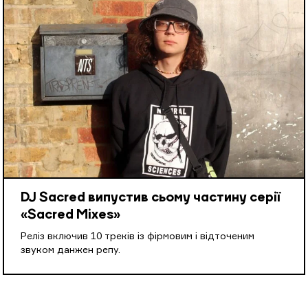
DJ Sacred випустив сьому частину серії
«Sacred Mixes»
Реліз включив 10 треків із фірмовим і відточеним
звуком данжен репу.