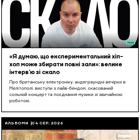
«Я думаю, що експериментальний хіп-
хоп може збирати повні зали»: велике
інтерв’ю зі скало
Про британську електроніку, андеграундні вечірки в
Мелітополі, виступи з лайв-бендом, скасований
сольний концерт та поєднання музики зі звичайною
роботою.
АЛЬБОМИ
04 СЕР, 2026