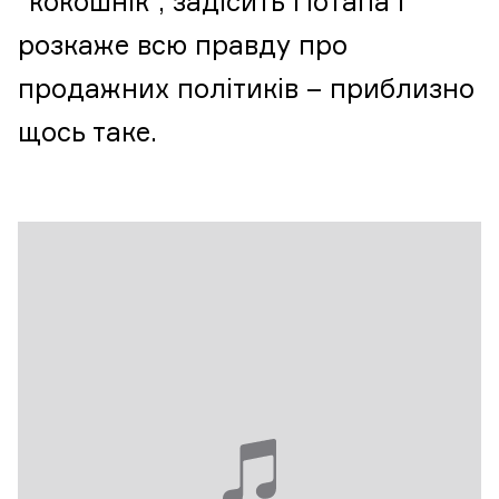
“кокошнік”, задісить Потапа і
розкаже всю правду про
продажних політиків – приблизно
щось таке.