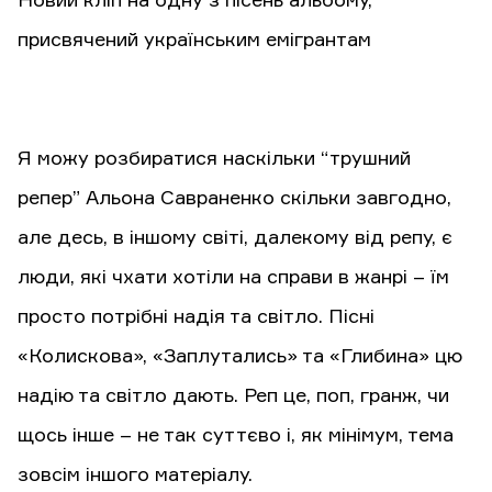
Новий кліп на одну з пісень альбому,
присвячений українським емігрантам
Я можу розбиратися наскільки “трушний
репер” Альона Савраненко скільки завгодно,
але десь, в іншому світі, далекому від репу, є
люди, які чхати хотіли на справи в жанрі – їм
просто потрібні надія та світло. Пісні
«Колискова», «Заплутались» та «Глибина» цю
надію та світло дають. Реп це, поп, гранж, чи
щось інше – не так суттєво і, як мінімум, тема
зовсім іншого матеріалу.