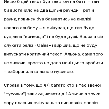
Якщо б цей текст був текстом на батл – там
би вистачило на два щільні раунди. Третій
раунд повинен був базуватись на аналізі
нового альбому – я очікував, що там буде
суцільна “комерція” і не буде душі. Вчора я сів
слухати реліз «Galas» і вирішив, що не буду
випускати критичний текст Альона, сама того
не знаючи, просто не дала мені цього зробити
– заборонила власною музикою.
Справа в тому, що я (і багато хто з так званої
“тусовки”) звик оцінювати дії Альони з точки
зору власних очікувань та висновків, зовсім