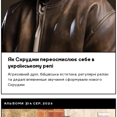
Як Скруджи переосмислює себе в
українському репі
Агресивний дріл, бійцівська естетика, регулярні релізи
та дедалі впевненіше звучання сформували нового
Скруджи.
АЛЬБОМИ
04 СЕР, 2026