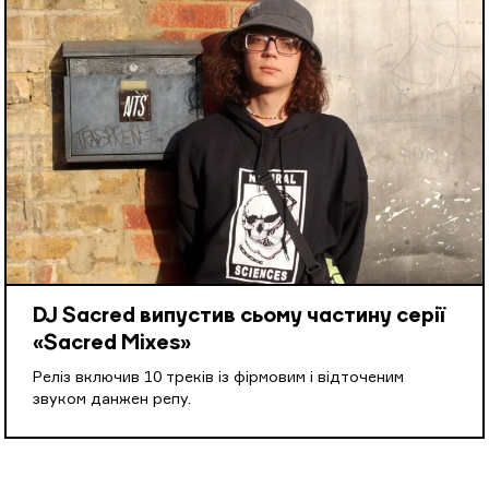
DJ Sacred випустив сьому частину серії
«Sacred Mixes»
Реліз включив 10 треків із фірмовим і відточеним
звуком данжен репу.