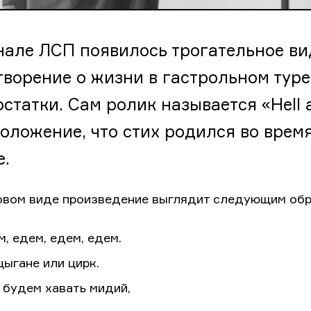
нале ЛСП появилось трогательное вид
творение о жизни в гастрольном туре
остатки. Сам ролик называется «Hell 
оложение, что стих родился во врем
е.
овом виде произведение выглядит следующим обр
, едем, едем, едем.
цыгане или цирк.
 будем хавать мидий,