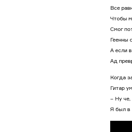
Все рав
Чтобы м
Смог по
Геенны о
А если в
Ад превр
Когда з
Гитар у
– Ну че
Я был в