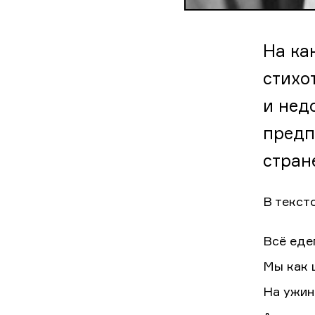
На ка
стихо
и нед
предп
стран
В текст
Всё едем
Мы как 
На ужин