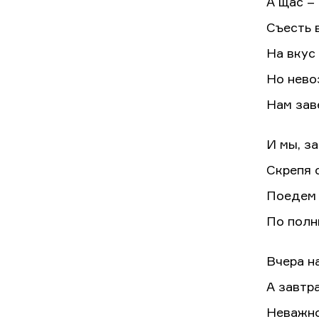
А щас –
Съесть 
На вкус
Но нево
Нам зав
И мы, за
Скрепя 
Поедем 
По полн
Вчера н
А завтр
Неважн