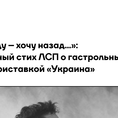
ду – хочу назад…»:
ный стих ЛСП о гастрольн
приставкой «Украина»