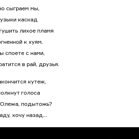
но сыграем мы,
узыки каскад
тушить лихое пламя
гненной к хуям.
ы споете с нами,
атится в рай, друзья.
акончится кутеж,
молкнут голоса
, Олежа, подытожь?
 аду, хочу назад…