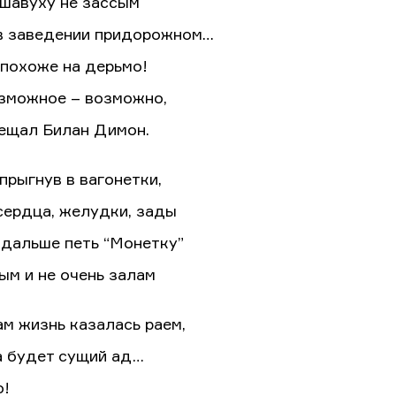
 шавуху не зассым
в заведении придорожном…
 похоже на дерьмо!
зможное – возможно,
ещал Билан Димон.
прыгнув в вагонетки,
сердца, желудки, зады
дальше петь “Монетку”
ым и не очень залам
ам жизнь казалась раем,
а будет сущий ад…
о!