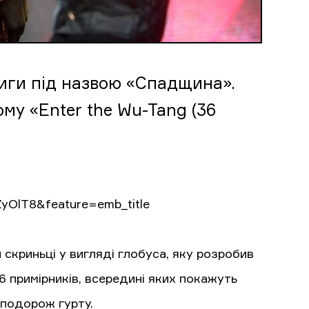
ниги під назвою «Спадщина».
му «Enter the Wu-Tang (36
yOlT8&feature=emb_title
 скриньці у вигляді глобуса, яку розробив
 примірників, всередині яких покажуть
 подорож гурту.