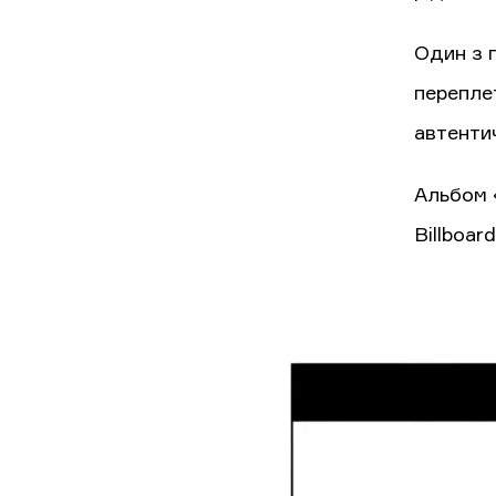
Один з 
переплет
автентич
Альбом «
Billboar