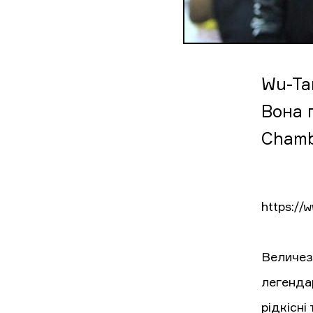
Wu-Ta
Вона 
Chamb
https:/
Величезн
легенда
рідкісн