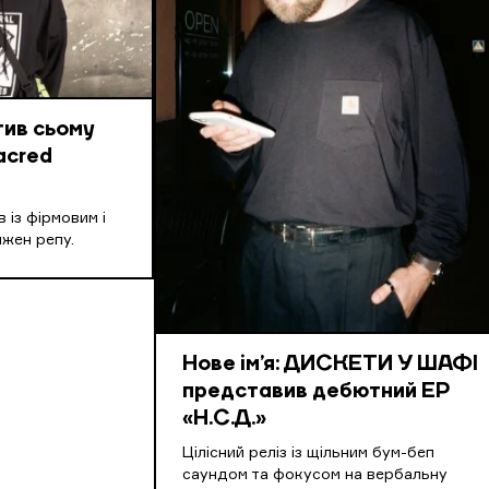
тив сьому
acred
 із фірмовим і
жен репу.
Нове ім’я: ДИСКЕТИ У ШАФІ
представив дебютний EP
«Н.С.Д.»
Цілісний реліз із щільним бум-беп
саундом та фокусом на вербальну