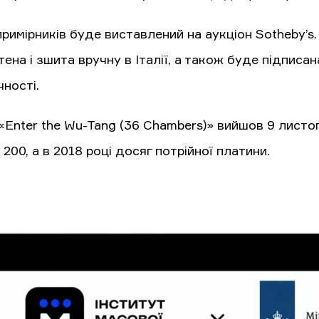
примірників буде виставлений на аукціон Sotheby’s
ена і зшита вручну в Італії, а також буде підписа
ності.
Enter the Wu-Tang (36 Chambers)» вийшов 9 листопа
d 200, а в 2018 році досяг потрійної платини.