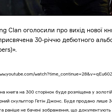
ng Clan оголосили про вихід нової к
присвячена 30-річчю дебютного альбо
ers)».
/www.youtube.com/watch?time_continue=28&v=qEu60Z
а книга на 300 сторінок буде розміщена у золотій
рний скульптор Гетін Джонс. Буде продано лише 36
і та раніше не бачені зображення, що документують