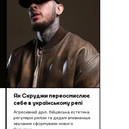
Як Скруджи переосмислює
себе в українському репі
Агресивний дріл, бійцівська естетика,
регулярні релізи та дедалі впевненіше
звучання сформували нового