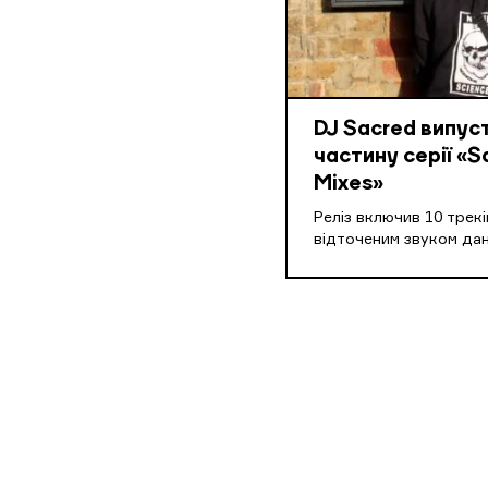
DJ Sacred випус
частину серії «S
Mixes»
Реліз включив 10 треків
відточеним звуком дан