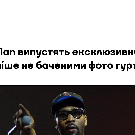
lan випустять ексклюзивн
ніше не баченими фото гур