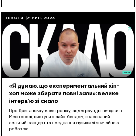
ТЕКСТИ
21 ЛИП, 2026
«Я думаю, що експериментальний хіп-
хоп може збирати повні зали»: велике
інтерв’ю зі скало
Про британську електроніку, андеграундні вечірки в
Мелітополі, виступи з лайв-бендом, скасований
сольний концерт та поєднання музики зі звичайною
роботою.