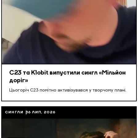
С23 та Klobit випустили сингл «Мільйон
доріг»
Цьогоріч С23 помітно активізувався у творчому плані.
СИНГЛИ
16 ЛИП, 2026