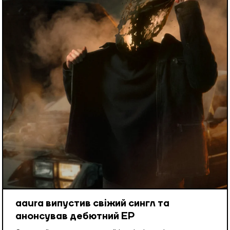
aaura випустив свіжий сингл та
анонсував дебютний EP