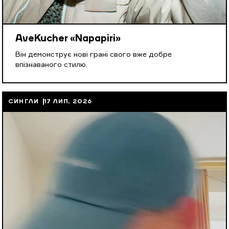
AveKucher «Napapiri»
Він демонструє нові грані свого вже добре
впізнаваного стилю.
СИНГЛИ
17 ЛИП, 2026