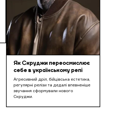
Як Скруджи переосмислює
себе в українському репі
Агресивний дріл, бійцівська естетика,
регулярні релізи та дедалі впевненіше
звучання сформували нового
Скруджи.