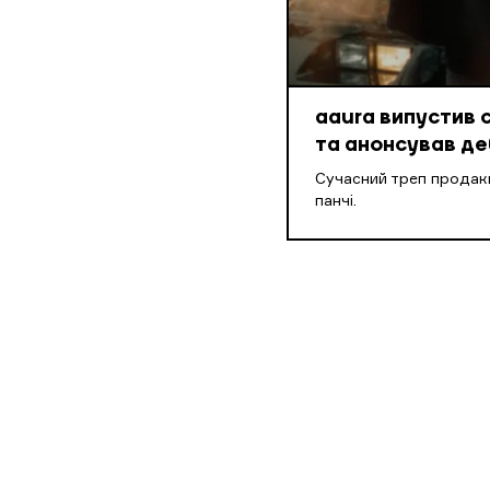
aaura випустив 
та анонсував д
Cучасний треп продакш
панчі.