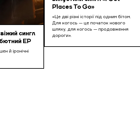
Places To Go»
«Це дві різні історії під одним бітом.
Для когось — це початок нового
шляху, для когось — продовження
свіжий сингл
дороги».
ебютний EP
ен й іронічні