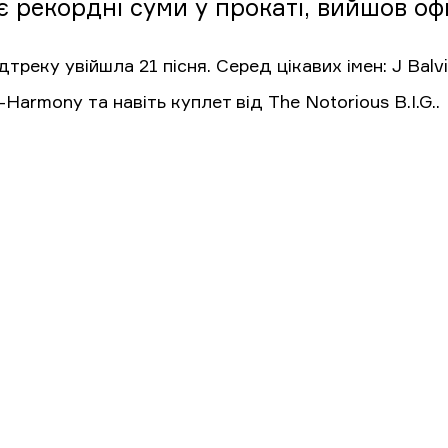
є рекордні суми у прокаті, вийшов оф
треку увійшла 21 пісня. Серед цікавих імен: J Balvin
Harmony та навіть куплет від The Notorious B.I.G..