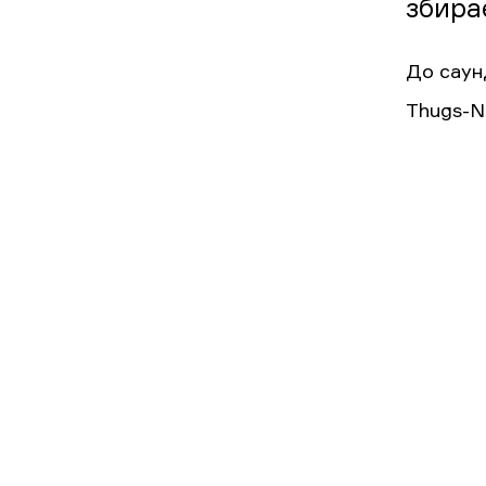
збира
До саунд
Thugs-N-