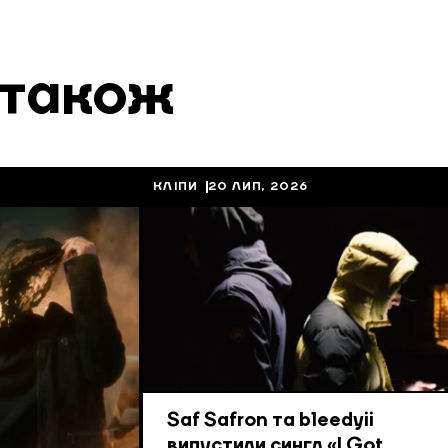
 також
КЛІПИ
20 ЛИП, 2026
Saf Safron та bleedyii
випустили сингл «I Got