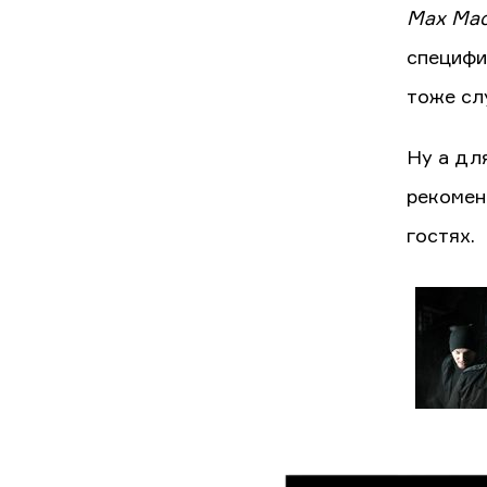
Max Mac
специфич
тоже сл
Ну а дл
рекомен
гостях.