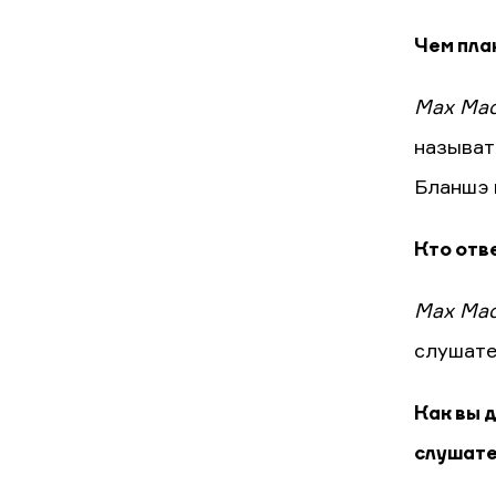
Чем пла
Max Mac
называть
Бланшэ 
Кто отве
Max Mac
слушател
Как вы 
слушат