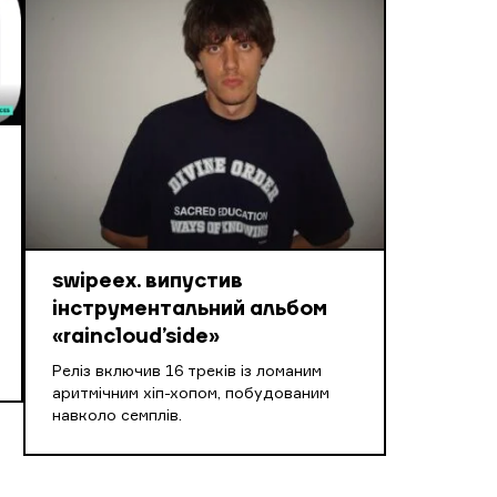
swipeex. випустив
інструментальний альбом
«raincloud’side»
Реліз включив 16 треків із ломаним
аритмічним хіп-хопом, побудованим
навколо семплів.