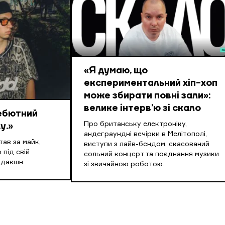
«Я думаю, що
експериментальний хіп-хоп
може збирати повні зали»:
велике інтерв’ю зі скало
дебютний
Про британську електроніку,
y.»
андеграундні вечірки в Мелітополі,
ав за майк,
виступи з лайв-бендом, скасований
 під свій
сольний концерт та поєднання музики
одакшн.
зі звичайною роботою.