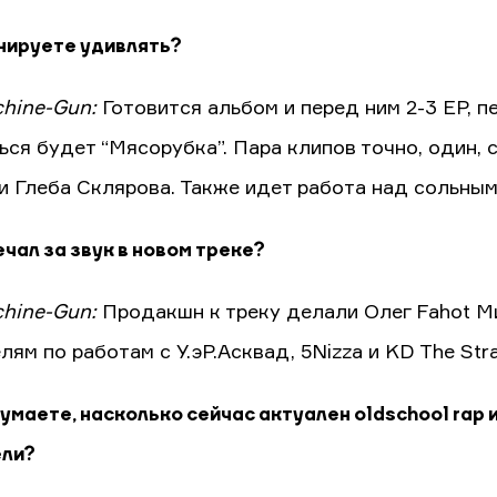
нируете удивлять?
hine-Gun:
Готовится альбом и перед ним 2-3 EP, 
ся будет “Мясорубка”. Пара клипов точно, один, с
и Глеба Склярова. Также идет работа над сольны
чал за звук в новом треке?
hine-Gun:
Продакшн к треку делали Олег Fahot М
ям по работам с У.эР.Асквад, 5Nizza и KD The Str
думаете, насколько сейчас актуален oldschool rap 
ели?