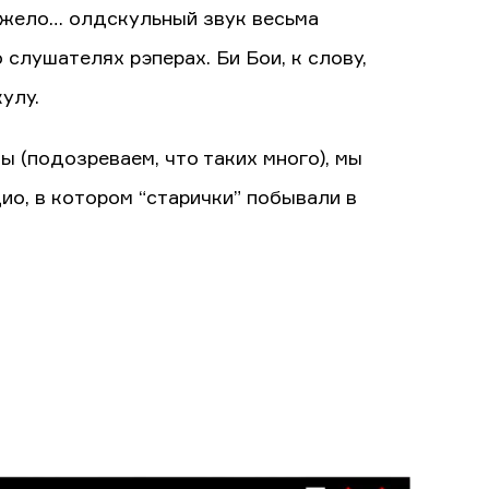
яжело… олдскульный звук весьма
 слушателях рэперах. Би Бои, к слову,
улу.
ы (подозреваем, что таких много), мы
о, в котором “старички” побывали в