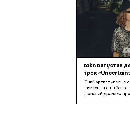
takn випустив 
трек «Uncertaint
Юний артист уперше ст
зачитавши англійською
фірмовий драмлес-пр