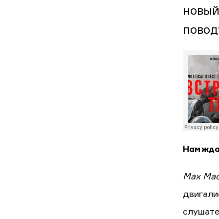
новый
повод
Нам жда
Max Mac
двигали
слушате