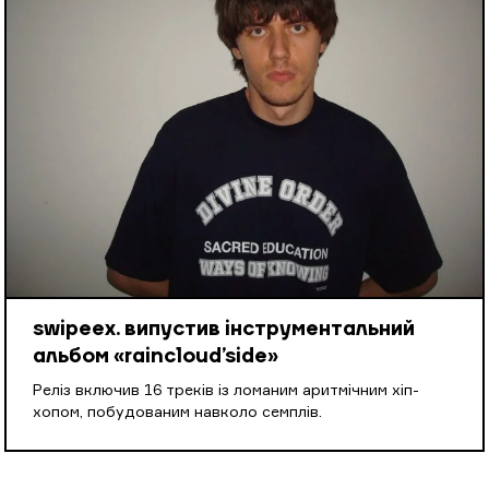
swipeex. випустив інструментальний
альбом «raincloud’side»
Реліз включив 16 треків із ломаним аритмічним хіп-
хопом, побудованим навколо семплів.