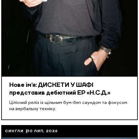
Нове ім’я: ДИСКЕТИ У ШАФІ
представив дебютний EP «Н.С.Д.»
Цілісний реліз із щільним бум-беп саундом та фокусом
на вербальну техніку.
СИНГЛИ
30 ЛИП, 2026