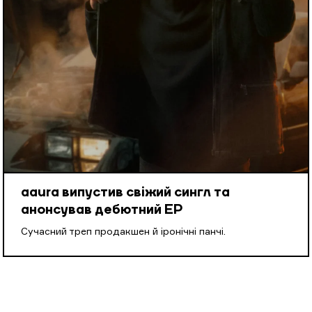
aaura випустив свіжий сингл та
анонсував дебютний EP
Cучасний треп продакшен й іронічні панчі.