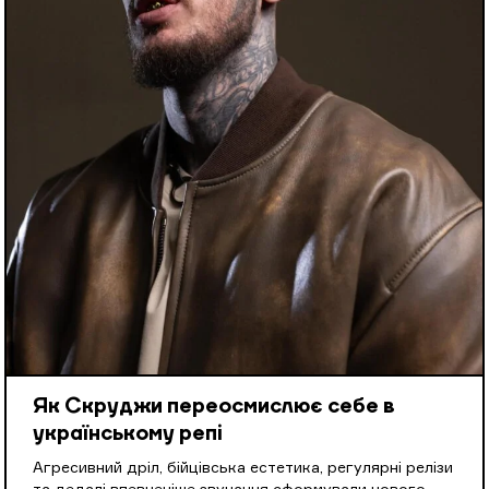
Як Скруджи переосмислює себе в
українському репі
Агресивний дріл, бійцівська естетика, регулярні релізи