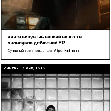
aaura випустив свіжий сингл та
анонсував дебютний EP
Cучасний треп продакшен й іронічні панчі.
СИНГЛИ
14 ЛИП, 2026