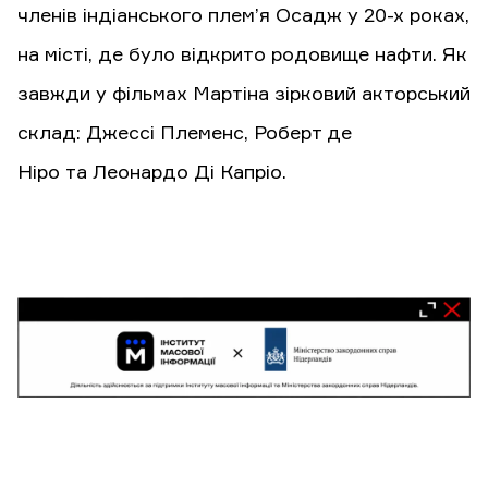
членів індіанського плем’я Осадж у 20-х роках,
на місті, де було відкрито родовище нафти. Як
завжди у фільмах Мартіна зірковий акторський
склад: Джессі Племенс, Роберт де
Ніро та Леонардо Ді Капріо.