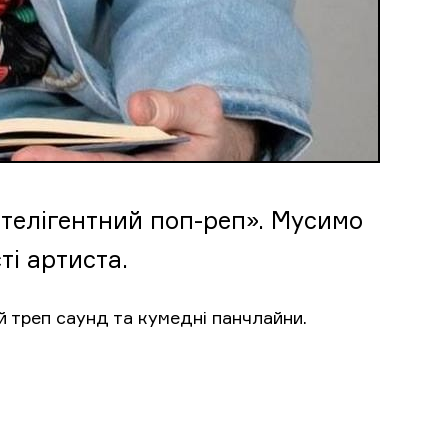
нтелігентний поп-реп». Мусимо
ті артиста.
й треп саунд та кумедні панчлайни.