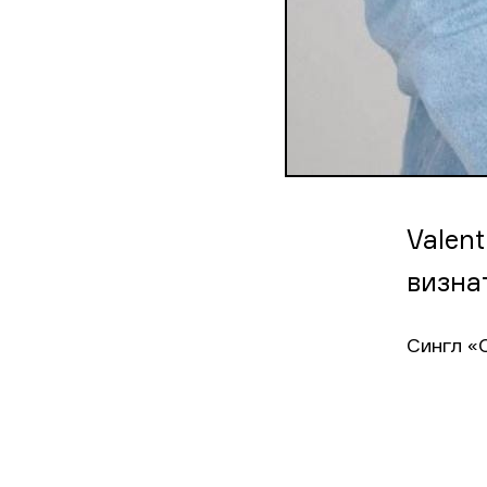
Valen
визна
Сингл «С