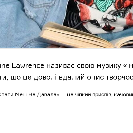
tine Lawrence називає свою музику «і
ти, що це доволі вдалий опис творчос
пати Мені Не Давала» — це чіпкий приспів, качови