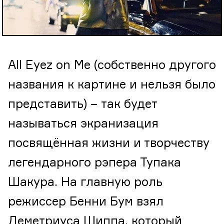
All Eyez on Me (собственно другого
названия к картине и нельзя было
представить) – так будет
называться экранизация
посвящённая жизни и творчеству
легендарного рэпера Тупака
Шакура. На главную роль
режиссер Бенни Бум взял
Деметриуса Шиппа, который