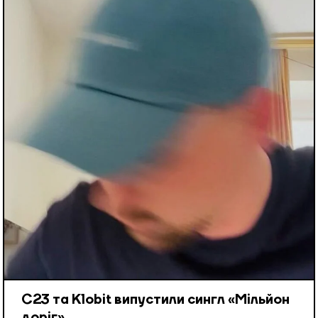
С23 та Klobit випустили сингл «Мільйон
доріг»