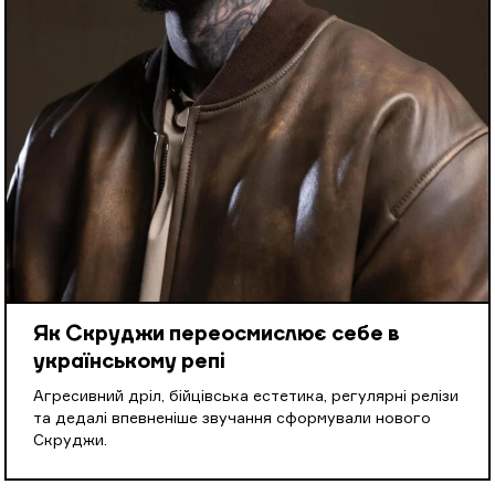
Як Скруджи переосмислює себе в
українському репі
Агресивний дріл, бійцівська естетика, регулярні релізи
та дедалі впевненіше звучання сформували нового
Скруджи.