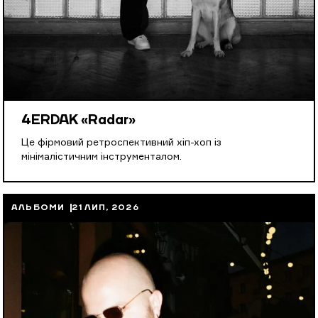
4ERDAK «Radar»
Це фірмовий ретроспективний хіп-хоп із
мінімалістичним інструменталом.
АЛЬБОМИ
21 ЛИП, 2026