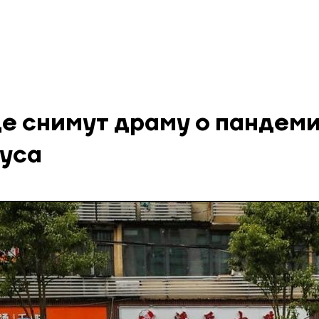
де снимут драму о пандем
уса