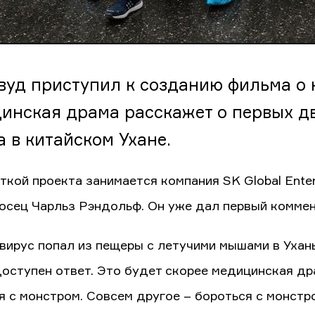
вуд приступил к созданию фильма о 
инская драма расскажет о первых д
а в китайском Ухане.
ткой проекта занимается компания SK Global Enter
осец Чарльз Рэндольф. Он уже дал первый коммен
к вирус попал из пещеры с летучими мышами в Ухан
доступен ответ. Это будет скорее медицинская др
я с монстром. Совсем другое – бороться с монстро