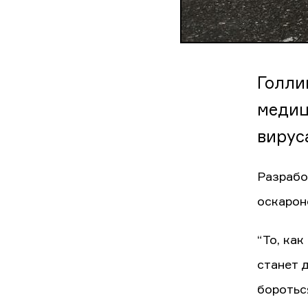
Голли
медиц
вирус
Разрабо
оскарон
“То, ка
станет 
боротьс