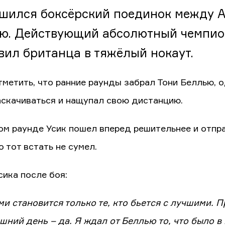
шился боксёрский поединок между А
ю. Действующий абсолютный чемпион
вил британца в тяжёлый нокаут.
тметить, что ранние раунды забрал Тони Беллью, 
аскачиваться и нащупал свою дистанцию.
ом раунде Усик пошел вперед решительнее и отпр
 тот встать не сумел.
сика после боя:
и становится только те, кто бьется с лучшими. П
шний день – да. Я ждал от Беллью то, что было в 