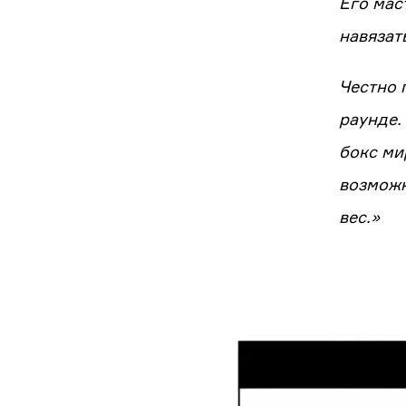
Его мас
навязат
Честно 
раунде.
бокс ми
возможн
вес.»