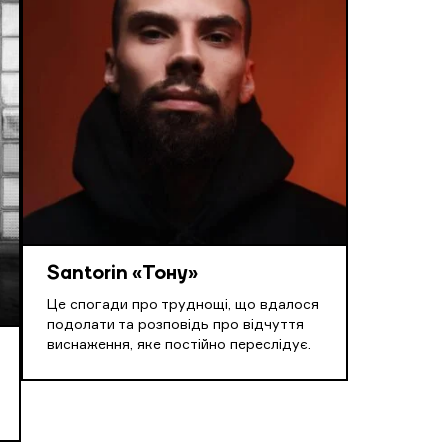
Santorin «Тону»
Це спогади про труднощі, що вдалося
подолати та розповідь про відчуття
виснаження, яке постійно переслідує.