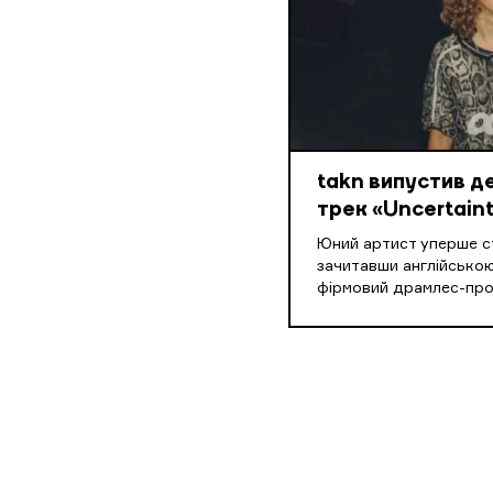
takn випустив 
трек «Uncertaint
Юний артист уперше ст
зачитавши англійською
фірмовий драмлес-пр