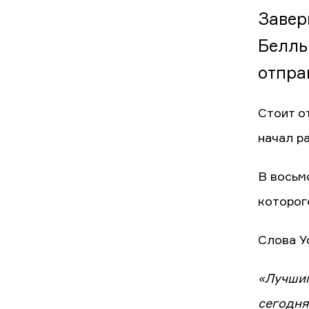
Завер
Белль
отпра
Стоит о
начал р
В восьм
которого
Слова У
«Лучшим
сегодня