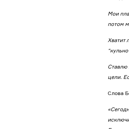
Мои пла
потом м
Хватит 
“кульно”
Ставлю 
цели. Е
Слова Б
«Сегодн
исключи