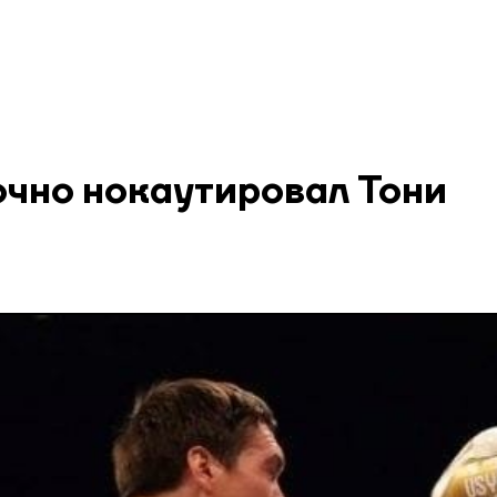
очно нокаутировал Тони