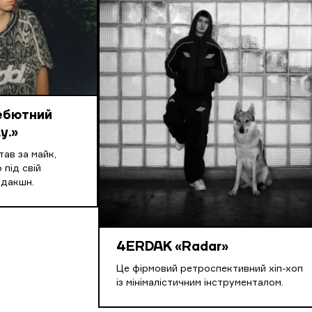
дебютний
y.»
ав за майк,
 під свій
одакшн.
4ERDAK «Radar»
Це фірмовий ретроспективний хіп-хоп
із мінімалістичним інструменталом.