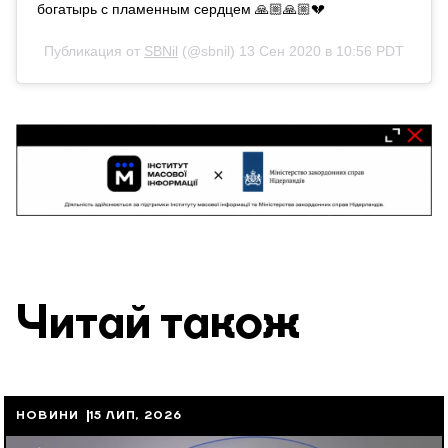
богатырь с пламенным сердцем 🙏🏼🙏🏼💔
Публикация от
SBNil
(@sbnil)
13 Сен 2020 в 10:56 PDT
Читай також
НОВИНИ
15 ЛИП, 2026