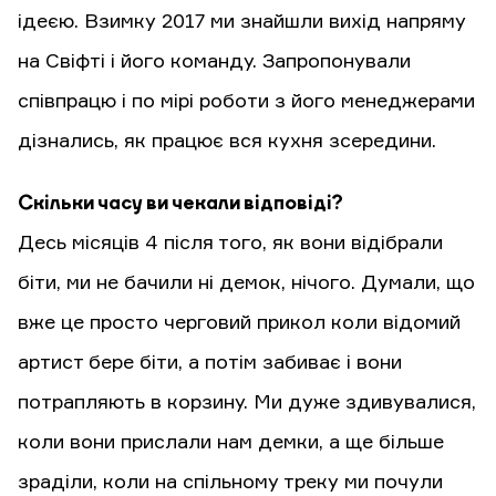
ідеєю. Взимку 2017 ми знайшли вихід напряму
на Свіфті і його команду. Запропонували
співпрацю і по мірі роботи з його менеджерами
дізнались, як працює вся кухня зсередини.
Скільки часу ви чекали відповіді?
Десь місяців 4 після того, як вони відібрали
біти, ми не бачили ні демок, нічого. Думали, що
вже це просто черговий прикол коли відомий
артист бере біти, а потім забиває і вони
потрапляють в корзину. Ми дуже здивувалися,
коли вони прислали нам демки, а ще більше
зраділи, коли на спільному треку ми почули