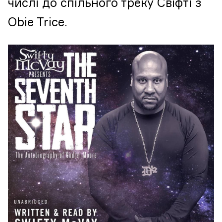
числі до спільного треку Свіфті з
Obie Trice.