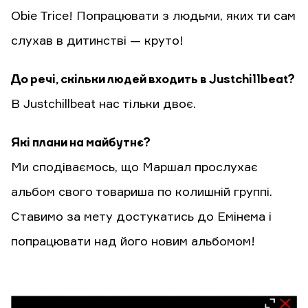
Obie Trice! Попрацювати з людьми, яких ти сам
слухав в дитинстві — круто!
До речі, скільки людей входить в Justchillbeat?
В Justchillbeat нас тільки двоє.
Які плани на майбутнє?
Ми сподіваємось, що Маршал прослухає
альбом свого товариша по колишній группі.
Ставимо за мету достукатись до Емінема і
попрацювати над його новим альбомом!