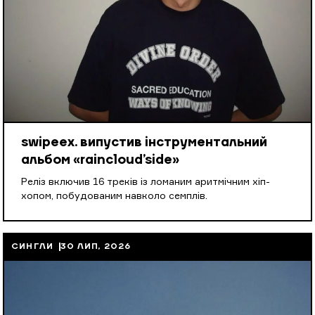
swipeex. випустив інструментальний
альбом «raincloud’side»
Реліз включив 16 треків із ломаним аритмічним хіп-
хопом, побудованим навколо семплів.
СИНГЛИ
30 ЛИП, 2026