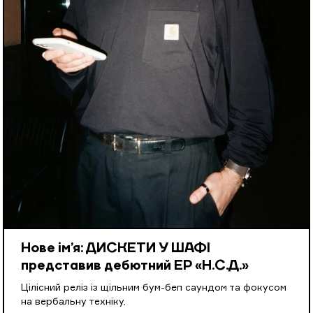
Нове ім’я: ДИСКЕТИ У ШАФІ
представив дебютний EP «Н.С.Д.»
Цілісний реліз із щільним бум-беп саундом та фокусом
на вербальну техніку.