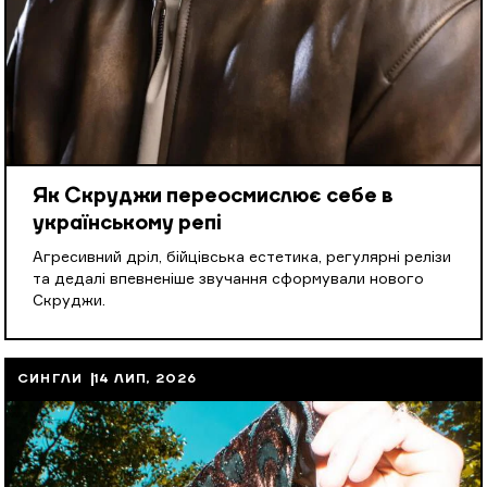
Як Скруджи переосмислює себе в
українському репі
Агресивний дріл, бійцівська естетика, регулярні релізи
та дедалі впевненіше звучання сформували нового
Скруджи.
СИНГЛИ
14 ЛИП, 2026