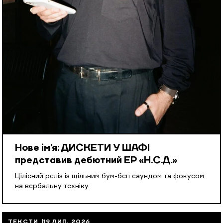
Нове ім’я: ДИСКЕТИ У ШАФІ
представив дебютний EP «Н.С.Д.»
Цілісний реліз із щільним бум-беп саундом та фокусом
на вербальну техніку.
ТЕКСТИ
19 ЛИП, 2026