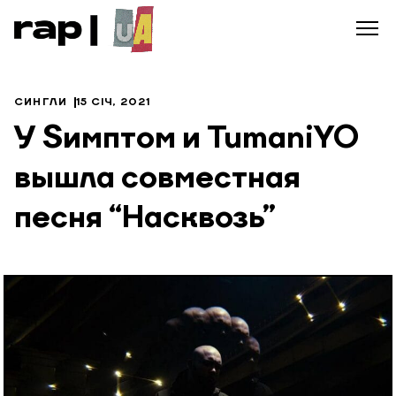
СИНГЛИ
15 СІЧ, 2021
У Sимптом и TumaniYO
вышла совместная
песня “Насквозь”