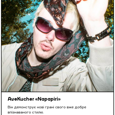
AveKucher «Napapiri»
Він демонструє нові грані свого вже добре
впізнаваного стилю.