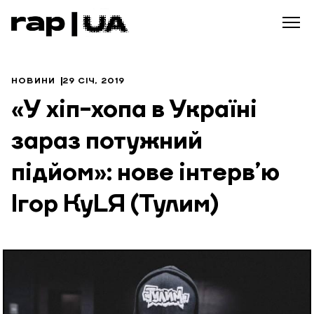
НОВИНИ
29 СІЧ, 2019
«У хіп-хопа в Україні
зараз потужний
підйом»: нове інтерв’ю
Ігор КуLЯ (Тулим)