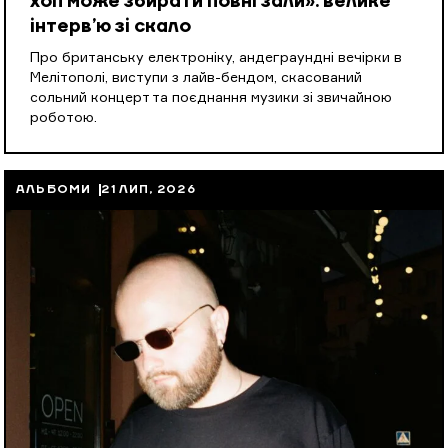
хоп може збирати повні зали»: велике
інтерв’ю зі скало
Про британську електроніку, андеграундні вечірки в
Мелітополі, виступи з лайв-бендом, скасований
сольний концерт та поєднання музики зі звичайною
роботою.
АЛЬБОМИ
21 ЛИП, 2026