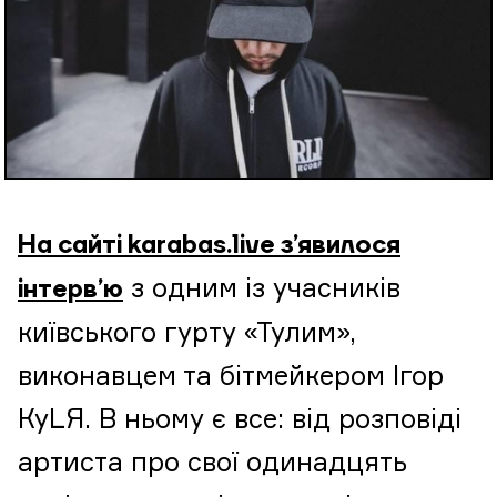
На сайті karabas.live з’явилося
з одним із учасників
інтерв’ю
київського гурту «Тулим»,
виконавцем та бітмейкером Ігор
КуLЯ. В ньому є все: від розповіді
артиста про свої одинадцять