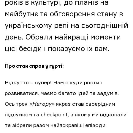
років в культурі, до планів на
майбутнє та обговорення стану в
українському репі на сьогоднішній
день. Обрали найкращі моменти
цієї бесіди і показуємо їх вам.
Про стан справ у гурті:
Відчуття – супер! Нам є куди рости і
розвиватися, маємо багато ідей та задумів.
Ось трек
«Нагору»
якраз став своєрідним
підсумком та checkpoint, в якому ми відкопали
та зібрали разом найяскравіші епізоди