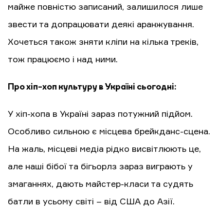
майже повністю записаний, залишилося лише
звести та допрацювати деякі аранжування.
Хочеться також зняти кліпи на кілька треків,
тож працюємо і над ними.
Про хіп-хоп культуру в Україні сьогодні:
У хіп-хопа в Україні зараз потужний підйом.
Особливо сильною є місцева брейкданс-сцена.
На жаль, місцеві медіа рідко висвітлюють це,
але наші бібої та бігьорлз зараз виграють у
змаганнях, дають майстер-класи та судять
батли в усьому світі – від США до Азії.