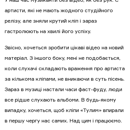
У наш час музиканти без відео, як без рук. Є
артисти, які не мають жодного студійного
релізу, але зняли крутий кліп і зараз
гастролюють на хвилі його успіху.
Звісно, хочеться зробити цікаві відео на новий
матеріал. З іншого боку, мені не подобається,
коли слухачі складають враження про артиста
за кількома кліпами, не вникаючи в суть пісень.
Зараз в музиці настали часи фаст-фуду, люди
все рідше слухають альбоми. В будь-якому
випадку, хочеться, щоб кліпи «Тулим» впирали
в першу чергу нас самих. Над цим і працюємо.