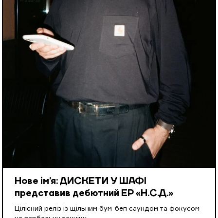
Нове ім’я: ДИСКЕТИ У ШАФІ
представив дебютний EP «Н.С.Д.»
Цілісний реліз із щільним бум-беп саундом та фокусом