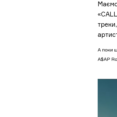
Маємо
«CALL
треки
артис
А поки 
A$AP Roc