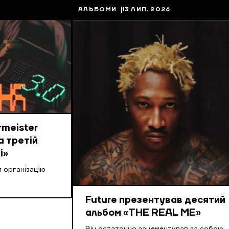
АЛЬБОМИ
13 ЛИП, 2026
meister
а третій
і»
 організацію
Future презентував десятий
альбом «THE REAL ME»