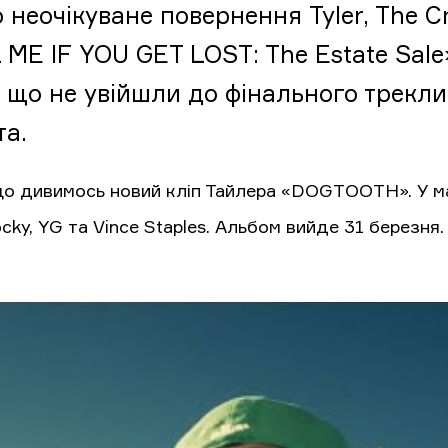
 неочікуване повернення Tyler, The C
 ME IF YOU GET LOST: The Estate Sale»
, що не увійшли до фінального трекл
та.
що дивимось новий кліп Тайлера «DOGTOOTH». У ма
ky, YG та Vince Staples. Альбом вийде 31 березня.