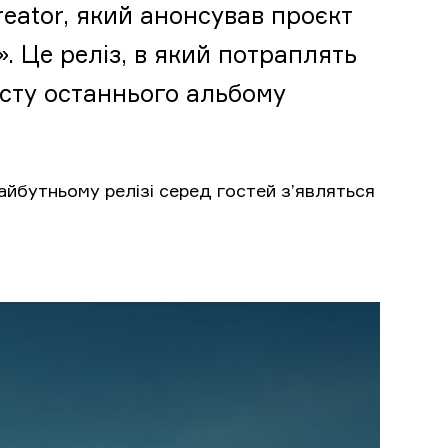
reator, який анонсував проєкт
. Це реліз, в який потраплять
исту останнього альбому
йбутньому релізі серед гостей з’являться