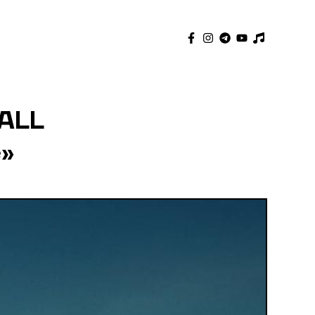
CALL
e»