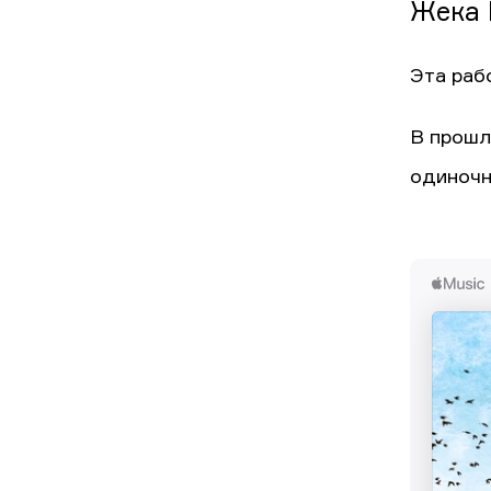
Жека 
Эта раб
В прошл
одиночн