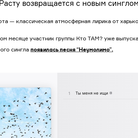
Расту возвращается с новым синглом
ота — классическая атмосферная лирика от харько
ом месяце участник группы Кто ТАМ? уже выпуска
ого сингла
появилась песня “Неумолимо”.