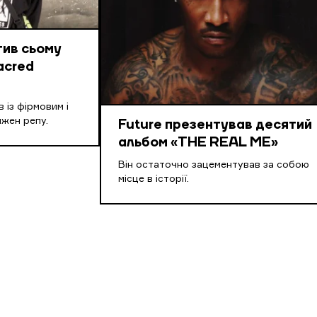
тив сьому
acred
 із фірмовим і
жен репу.
Future презентував десятий
альбом «THE REAL ME»
Він остаточно зацементував за собою
місце в історії.