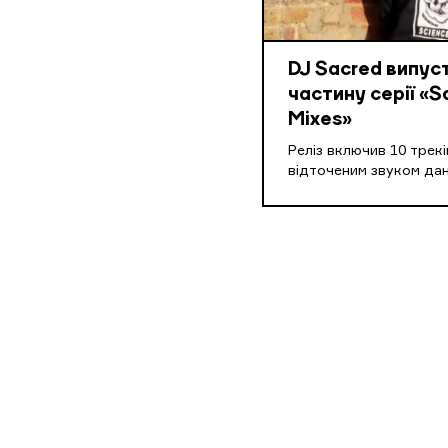
DJ Sacred випус
частину серії «S
Mixes»
Реліз включив 10 треків
відточеним звуком дан