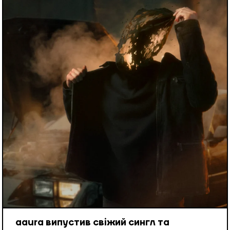
aaura випустив свіжий сингл та