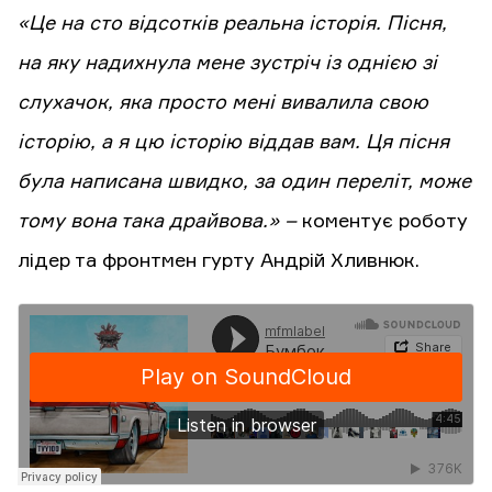
«Це на сто відсотків реальна історія. Пісня,
на яку надихнула мене зустріч із однією зі
слухачок, яка просто мені вивалила свою
історію, а я цю історію віддав вам. Ця пісня
була написана швидко, за один переліт, може
тому вона така драйвова.» –
коментує роботу
лідер та фронтмен гурту Андрій Хливнюк.