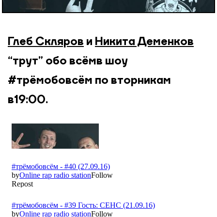
Глеб Скляров
и
Никита Деменков
“трут” обо всём в шоу
#трёмобовсём по вторникам
в 19:00.