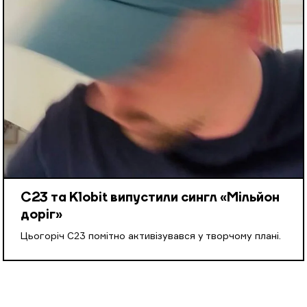
С23 та Klobit випустили сингл «Мільйон
доріг»
Цьогоріч С23 помітно активізувався у творчому плані.