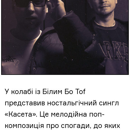
У колабі із Білим Бо Tof
представив ностальгічний сингл
«Касета». Це мелодійна поп-
композиція про спогади, до яких