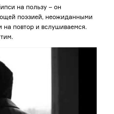
ипси на пользу – он
вающей поэзией, неожиданными
и на повтор и вслушиваемся.
стим.