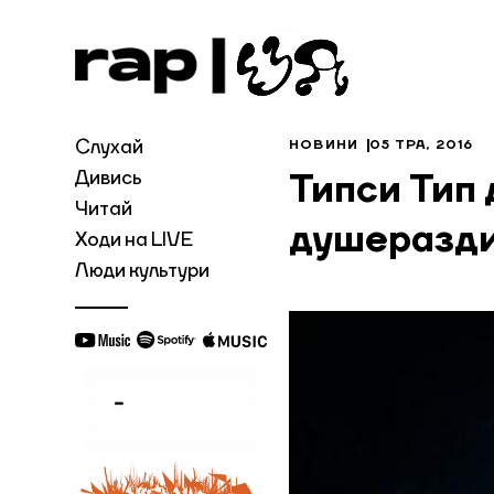
Слухай
НОВИНИ
05 ТРА, 2016
Дивись
Типси Тип
Читай
душеразд
Ходи на LIVE
Люди культури