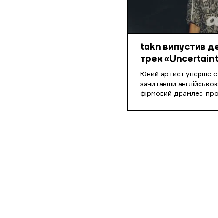
takn випустив 
трек «Uncertaint
Юний артист уперше ст
зачитавши англійською
фірмовий драмлес-пр