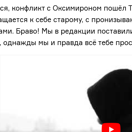
ся, конфликт с Оксимироном пошёл Т
ащается к себе старому, с пронизы
ами. Браво! Мы в редакции поставил
, однажды мы и правда всё тебе про