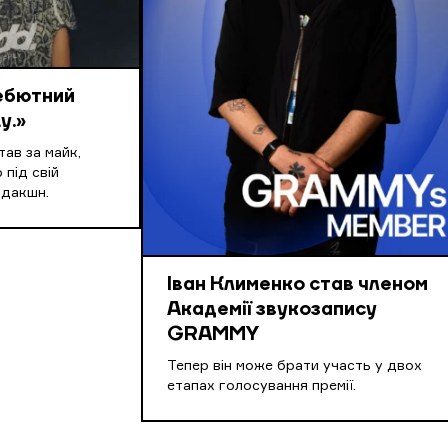
дебютний
y.»
ав за майк,
 під свій
одакшн.
Іван Клименко став членом
Академії звукозапису
GRAMMY
Тепер він може брати участь у двох
етапах голосування премії.