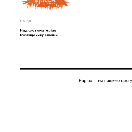
Пошук:
Надіслати матеріал
Розміщення реклами
Rap.ua — ми пишемо про у