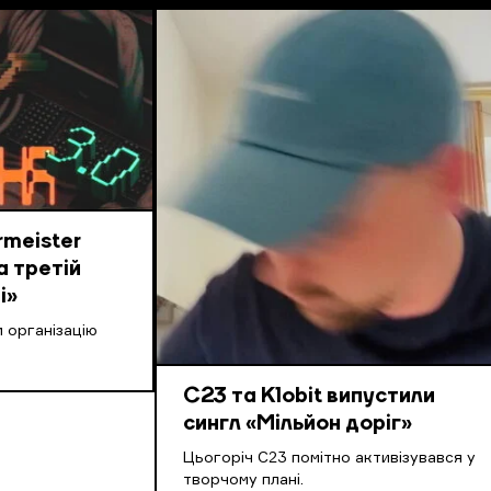
meister
а третій
і»
 організацію
С23 та Klobit випустили
сингл «Мільйон доріг»
Цьогоріч С23 помітно активізувався у
творчому плані.