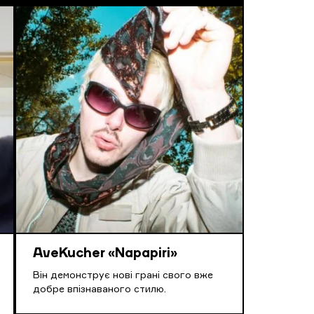
AveKucher «Napapiri»
Він демонструє нові грані свого вже
добре впізнаваного стилю.