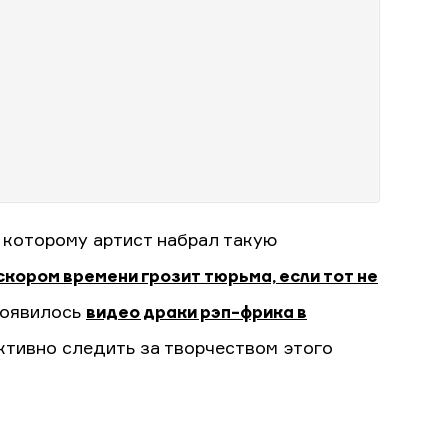
 которому артист набрал такую
скором времени грозит тюрьма, если тот не
 появилось
видео драки рэп-фрика в
активно следить за творчеством этого