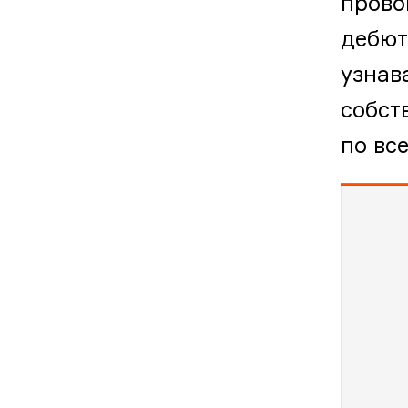
прово
дебют
узнав
собст
по вс