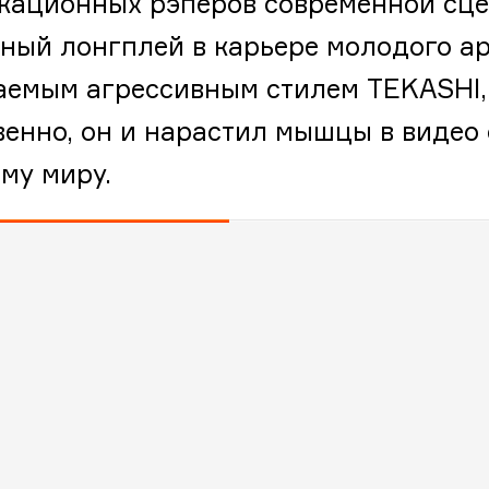
кационных рэперов современной сцен
ный лонгплей в карьере молодого ар
аемым агрессивным стилем TEKASHI,
венно, он и нарастил мышцы в видео
ему миру.