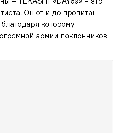
ы – TEKASHI. «DAY69» – это
тиста. Он от и до пропитан
 благодаря которому,
 огромной армии поклонников