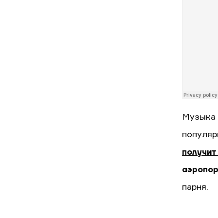
Музыка 
популяр
получит
аэропор
парня.