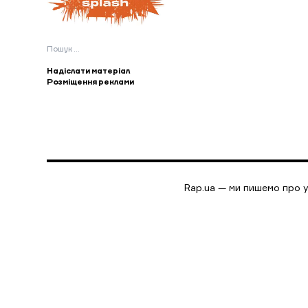
Пошук:
Надіслати матеріал
Розміщення реклами
Rap.ua — ми пишемо про у