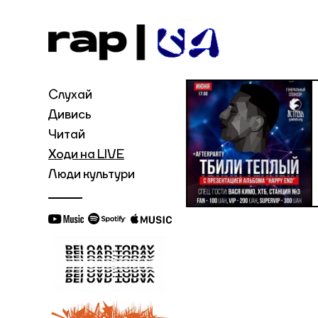
Слухай
Дивись
Читай
Ходи на LIVE
Люди культури