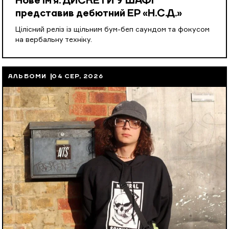
Нове ім’я: ДИСКЕТИ У ШАФІ
представив дебютний EP «Н.С.Д.»
Цілісний реліз із щільним бум-беп саундом та фокусом
на вербальну техніку.
АЛЬБОМИ
04 СЕР, 2026