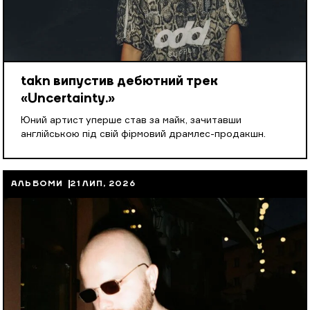
takn випустив дебютний трек
«Uncertainty.»
Юний артист уперше став за майк, зачитавши
англійською під свій фірмовий драмлес-продакшн.
АЛЬБОМИ
21 ЛИП, 2026