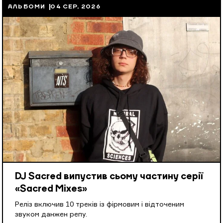
АЛЬБОМИ
04 СЕР, 2026
DJ Sacred випустив сьому частину серії
«Sacred Mixes»
Реліз включив 10 треків із фірмовим і відточеним
звуком данжен репу.