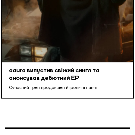
aaura випустив свіжий сингл та
анонсував дебютний EP
Cучасний треп продакшен й іронічні панчі.