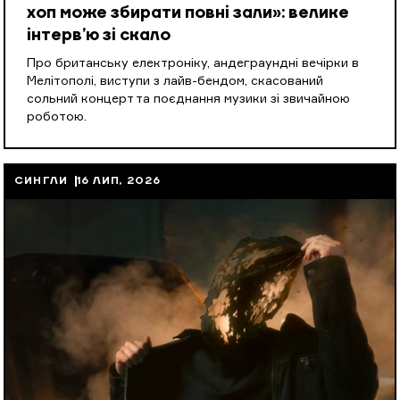
хоп може збирати повні зали»: велике
інтерв’ю зі скало
Про британську електроніку, андеграундні вечірки в
Мелітополі, виступи з лайв-бендом, скасований
сольний концерт та поєднання музики зі звичайною
роботою.
СИНГЛИ
16 ЛИП, 2026