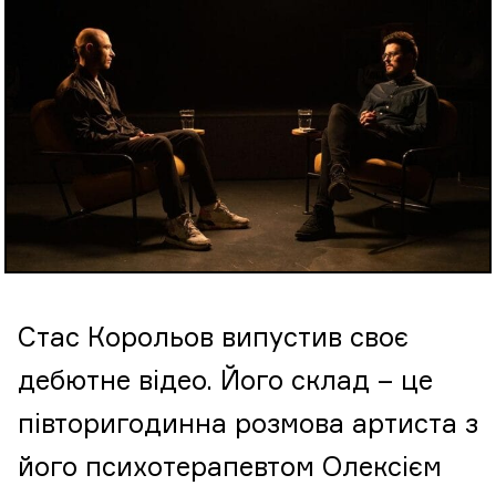
Стас Корольов випустив своє
дебютне відео. Його склад – це
півторигодинна розмова артиста з
його психотерапевтом Олексієм