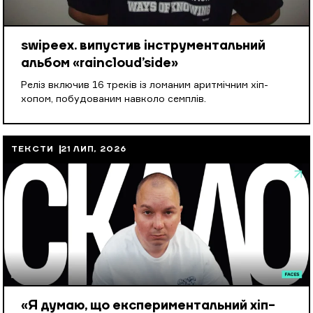
swipeex. випустив інструментальний
альбом «raincloud’side»
Реліз включив 16 треків із ломаним аритмічним хіп-
хопом, побудованим навколо семплів.
ТЕКСТИ
21 ЛИП, 2026
«Я думаю, що експериментальний хіп-