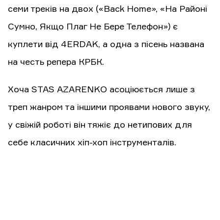
семи треків на двох («Back Home», «На Районі
Сумно, Якщо Плаг Не Бере Телефон») є
куплети від 4ERDAK, а одна з пісень названа
на честь репера КРБК.
Хоча STAS AZARENKO асоціюється лише з
треп жанром та іншими проявами нового звуку,
у свіжій роботі він тяжіє до нетипових для
себе класичних хіп-хоп інструменталів.