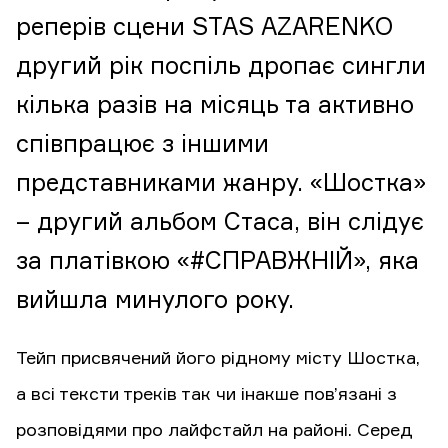
реперів сцени STAS AZARENKO
другий рік поспіль дропає сингли
кілька разів на місяць та активно
співпрацює з іншими
представниками жанру. «Шостка»
– другий альбом Стаса, він слідує
за платівкою «#СПРАВЖНІЙ», яка
вийшла минулого року.
Тейп присвячений його рідному місту Шостка,
а всі тексти треків так чи інакше пов’язані з
розповідями про лайфстайл на районі. Серед