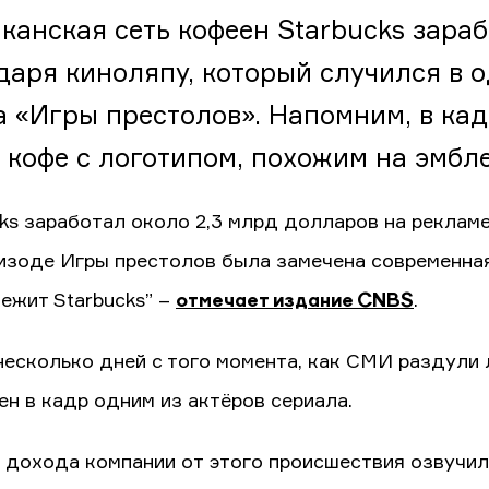
канская сеть кофеен Starbucks зара
даря киноляпу, который случился в 
а «Игры престолов». Напомним, в ка
 кофе с логотипом, похожим на эмбле
cks заработал около 2,3 млрд долларов на реклам
пизоде Игры престолов была замечена современная 
ежит Starbucks” –
отмечает издание CNBS
.
несколько дней с того момента, как СМИ раздули 
ен в кадр одним из актёров сериала.
 дохода компании от этого происшествия озвучил