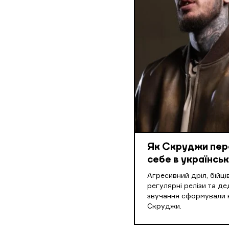
Як Скруджи пе
себе в українськ
Агресивний дріл, бійці
регулярні релізи та де
звучання сформували 
Скруджи.