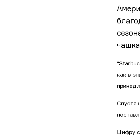
Амери
благо
сезон
чашка
“Starbu
как в э
принадл
Спустя 
поставл
Цифру с