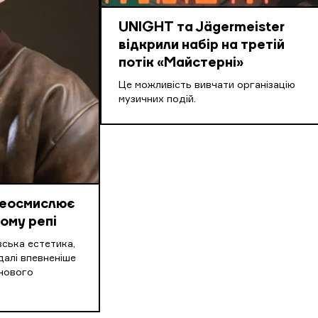
UNIGHT та Jägermeister
відкрили набір на третій
потік «Майстерні»
Це можливість вивчати організацію
музичних подій.
реосмислює
ому репі
вська естетика,
далі впевненіше
нового