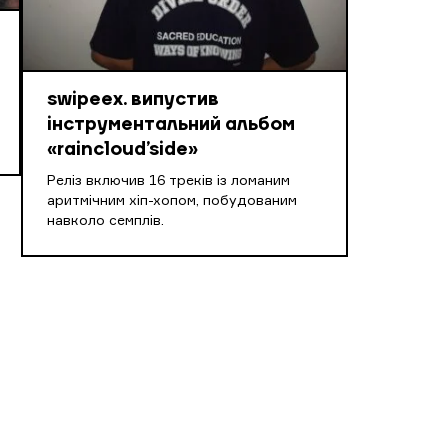
swipeex. випустив
інструментальний альбом
«raincloud’side»
Реліз включив 16 треків із ломаним
аритмічним хіп-хопом, побудованим
навколо семплів.