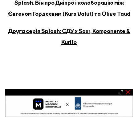
Splash. Він про Дніпро і колаборацію між
Євгеном Гордєєвим (Kurs Valüt) та Olive Taud
Друга серія Splash: СДУ х Saxr, Komponente &
Kurilo