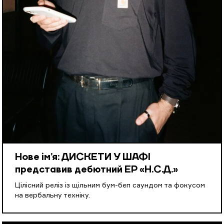
Нове ім’я: ДИСКЕТИ У ШАФІ
представив дебютний EP «Н.С.Д.»
Цілісний реліз із щільним бум-беп саундом та фокусом
на вербальну техніку.