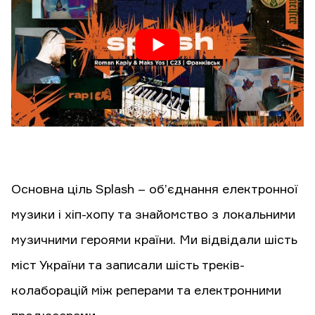
Основна ціль Splash – об’єднання електронної
музики і хіп-хопу та знайомство з локальними
музичними героями країни. Ми відвідали шість
міст України та записали шість треків-
колаборацій між реперами та електронними