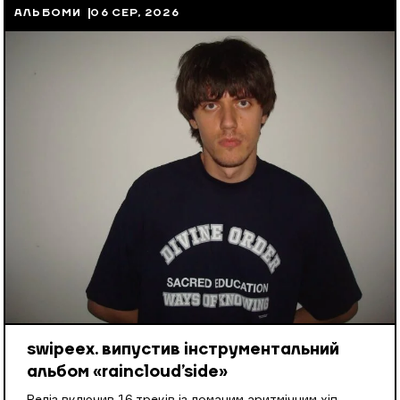
АЛЬБОМИ
06 СЕР, 2026
swipeex. випустив інструментальний
альбом «raincloud’side»