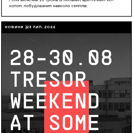
Реліз включив 16 треків із ломаним аритмічним хіп-
хопом, побудованим навколо семплів.
НОВИНИ
23 ЛИП, 2026