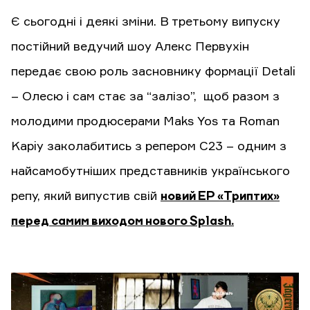
Є сьогодні і деякі зміни. В третьому випуску
постійний ведучий шоу Алекс Первухін
передає свою роль засновнику формації Detali
– Олесю і сам стає за “залізо”, щоб разом з
молодими продюсерами Maks Yos та Roman
Kapiy заколабитись з репером С23 – одним з
найсамобутніших представників українського
репу, який випустив свій
новий EP «Триптих»
перед самим виходом нового Splash.