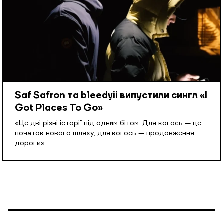
Saf Safron та bleedyii випустили сингл «I
Got Places To Go»
«Це дві різні історії під одним бітом. Для когось — це
початок нового шляху, для когось — продовження
дороги».