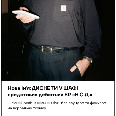
Нове ім’я: ДИСКЕТИ У ШАФІ
представив дебютний EP «Н.С.Д.»
Цілісний реліз із щільним бум-беп саундом та фокусом
на вербальну техніку.