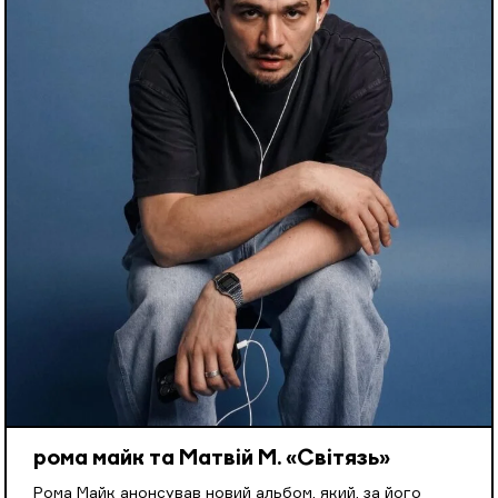
рома майк та Матвій М. «Світязь»
Рома Майк анонсував новий альбом, який, за його