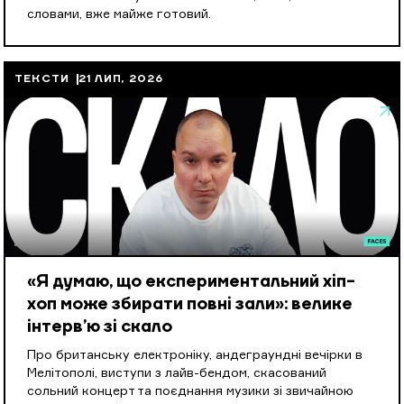
словами, вже майже готовий.
ТЕКСТИ
21 ЛИП, 2026
«Я думаю, що експериментальний хіп-
хоп може збирати повні зали»: велике
інтерв’ю зі скало
Про британську електроніку, андеграундні вечірки в
Мелітополі, виступи з лайв-бендом, скасований
сольний концерт та поєднання музики зі звичайною