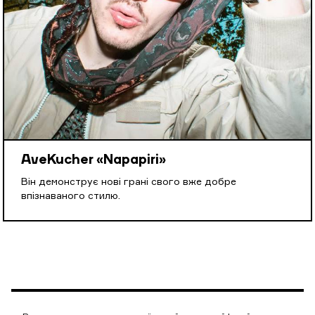
AveKucher «Napapiri»
Він демонструє нові грані свого вже добре
впізнаваного стилю.