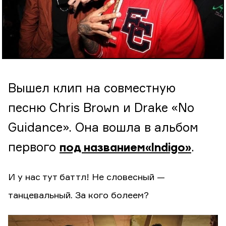
Вышел клип на совместную
песню Chris Brown и Drake «No
Guidance». Она вошла в альбом
первого
.
под названием «Indigo»
И у нас тут баттл! Не словесный —
танцевальный. За кого болеем?