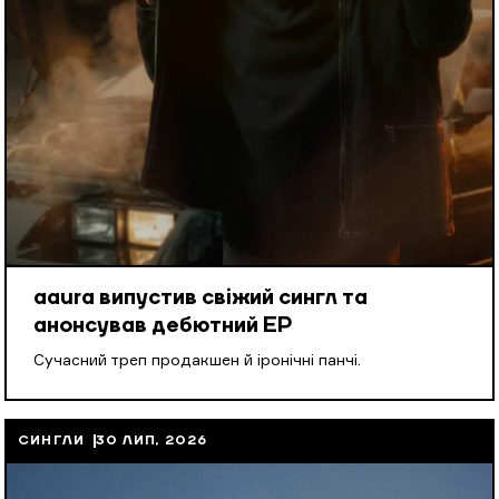
aaura випустив свіжий сингл та
анонсував дебютний EP
Cучасний треп продакшен й іронічні панчі.
СИНГЛИ
30 ЛИП, 2026